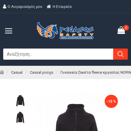
Ο Λογαριασμός μου
H Εταιρεία
0
Casual
Casual ρούχα
Γυναικεία ζακέτα fleece εργασίας NOR
-15 %