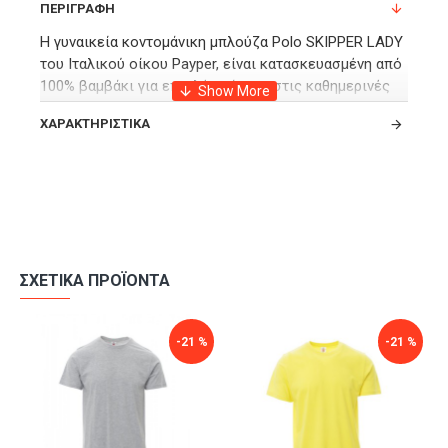
ΠΕΡΙΓΡΑΦΉ
Η γυναικεία κοντομάνικη μπλούζα Polo SKIPPER LADY
του Ιταλικού οίκου Payper, είναι κατασκευασμένη από
100% βαμβάκι για επιπλέον άνεση στις καθημερινές
σας δραστηριότητες αλλά και στις βόλτες και τις
ΧΑΡΑΚΤΗΡΙΣΤΙΚΆ
εξόδους σας.
Διαθέτει 3 λευκά κουμπιά και χρωματική αντίθεση και
ραβδώσεις στο γιακά και στο τελείωμα των μανικιών.
Επιπλέον διαθέτει πλευρικά ανοίγματα με
ενισχυμένες ραφές για άνεση και ανθεκτικότητα,
καθώς και κρυφές ραφές στο γιακά.
ΣΧΕΤΙΚΆ ΠΡΟΪΌΝΤΑ
Έχει έξτρα πλαϊνή ενισχυτική υφασμάτινη ταινία και
εσωτερική υφασμάτινη ταινία στο λαιμό για ακόμη
-21 %
-21 %
περισσότερη αντοχή.
Ένα ελαφρύ και άνετο μπλουζάκι με ειδική σύνθεση
για προστασία από την ηλιακή ακτινοβολία UV
protection >50, σε ποικιλία χρωμάτων για να