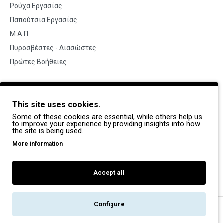
Ρούχα Εργασίας
Παπούτσια Εργασίας
Μ.Α.Π.
Πυροσβέστες - Διασώστες
Πρώτες Βοήθειες
BRANDS
This site uses cookies.
Payper
Some of these cookies are essential, while others help us
Dike
to improve your experience by providing insights into how
the site is being used.
Coverguard
More information
Portwest
Exena
Accept all
Configure
Copyright © 2022, Pegasos Safety, All Rights Reserved