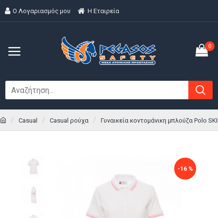
Ο Λογαριασμός μου
H Εταιρεία
0
Casual
Casual ρούχα
Γυναικεία κοντομάνικη μπλούζα Polo SK
-16 %