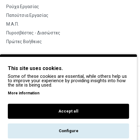
Ρούχα Εργασίας
Παπούτσια Εργασίας
Μ.Α.Π.
Πυροσβέστες - Διασώστες
Πρώτες Βοήθειες
BRANDS
This site uses cookies.
Payper
Some of these cookies are essential, while others help us
Dike
to improve your experience by providing insights into how
the site is being used.
Coverguard
More information
Portwest
Exena
Accept all
Configure
Copyright © 2022, Pegasos Safety, All Rights Reserved