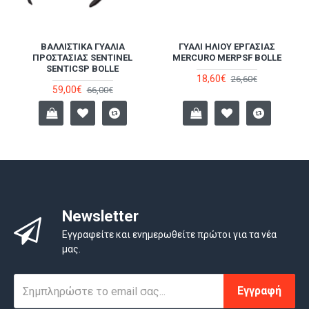
ΑΣ
ΒΑΛΛΙΣΤΙΚΆ ΓΥΑΛΙΆ
ΓΥΑΛΊ ΗΛΊΟΥ ΕΡΓΑΣΊΑΣ
ΠΡΟΣΤΑΣΊΑΣ SENTINEL
MERCURO MERPSF BOLLE
SENTICSP BOLLE
18,60€
26,60€
59,00€
66,00€
Newsletter
Εγγραφείτε και ενημερωθείτε πρώτοι για τα νέα
μας.
Εγγραφή