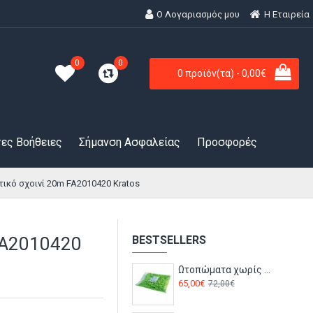
Ο Λογαριασμός μου
H Εταιρεία
0
0
0 προϊόν(τα) - 0,00€
ες Βοήθειες
Σήμανση Ασφαλείας
Προσφορές
ικό σχοινί 20m FA2010420 Kratos
FA2010420
BESTSELLERS
Ωτοπώματα χωρίς κορδόνι 500 ζεύγη 50533005 ED COMFORT PLUG Stenso
65,00€
72,00€