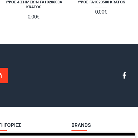
ΎΨΟΣ 4 ΣΗΜΕΊΩΝ FA1020600A
ΑΠΌΣΒΕΣΗ FP51 PORTWEST
ΎΨΟΣ FA1020500 KRATOS
39,50€
KRATOS
44,00€
54,00€
0,00€
60,00€
0,00€
ή
ΤΗΓΟΡΙΕΣ
BRANDS