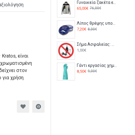
Γυναικεία ζακέτα εργασίας TRIP LADY Payper Γκρι
αξιολόγηση
65,00€
76,00€
Λίπος θρέψης υποδημάτων MINK OIL 15262017 100ml Tarrago
7,20€
8,00€
Σήμα Ασφαλείας: Απαγορεύονται Στο Χώρο Παραγωγής Ξύλινα Και Γυάλινα Αντικείμενα A35
1,00€
Kratos, είναι
ε χρωματισμένη
Γάντι εργασίας χημικών 45cm EUROCHEM N5540 Coverguard
δείχνει στον
8,50€
9,00€
 για χρήση.