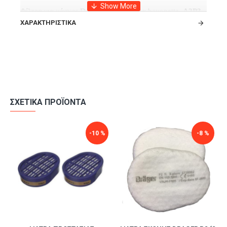
Φίλτρα για μάσκες Drager με κούμπωμα bayonette
Α2Ρ3
.
ΧΑΡΑΚΤΗΡΙΣΤΙΚΆ
Μικρά πλαστικά
φίλτρα ενεργού άνθρακα
για μάσκες 1/2
προσώπου 2 φίλτρων ή μάσκες ολοκλήρου προσώπου 2
φίλτρων.
ΣΧΕΤΙΚΆ ΠΡΟΪΌΝΤΑ
-10 %
-8 %