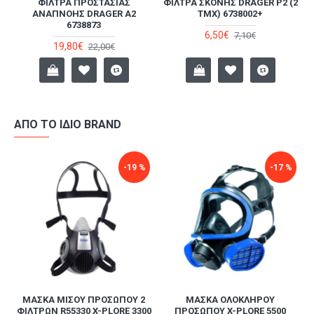
ΟΎ
ΦΊΛΤΡΑ ΠΡΟΣΤΑΣΊΑΣ
ΦΊΛΤΡΑ ΣΚΌΝΗΣ DRAGER Ρ2 (2
ΑΝΑΠΝΟΉΣ DRAGER Α2
TMX) 6738002+
6738873
6,50€
7,10€
19,80€
22,00€
ΑΠΌ ΤΟ ΊΔΙΟ BRAND
-19 %
-17 %
ΜΆΣΚΑ ΜΙΣΟΎ ΠΡΟΣΏΠΟΥ 2
ΜΆΣΚΑ ΟΛΟΚΛΉΡΟΥ
ΦΊΛΤΡΩΝ R55330 X-PLORE 3300
ΠΡΟΣΏΠΟΥ X-PLORE 5500