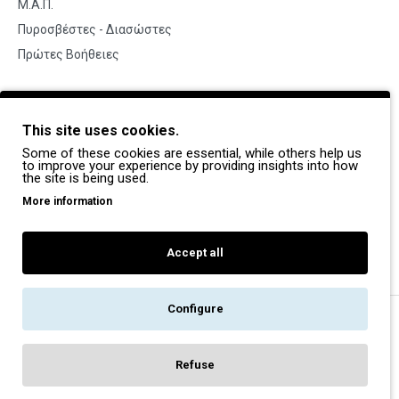
Μ.Α.Π.
Πυροσβέστες - Διασώστες
Πρώτες Βοήθειες
BRANDS
This site uses cookies.
Payper
Some of these cookies are essential, while others help us
Dike
to improve your experience by providing insights into how
the site is being used.
Coverguard
More information
Portwest
Exena
Accept all
Configure
Copyright © 2022, Pegasos Safety, All Rights Reserved
Refuse