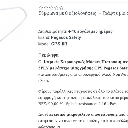
Σύμφωνα με 0 αξιολογήσεις.
-
Γράψτε μια 
Διαθέσιμότητα:
4-10 εργάσιμες ημέρες
Brand:
Pegasos Safety
CPS-IIR
Model:
Περιληψη:
Οι
Ιατρικές Χειρουργικές Μάσκες Πιστοποιημέν
3PLY με λάστιχο μίας χρήσης CPS Pegasos Safe
κατασκευασμένες από υποαλεργικό υλικό NonWov
υλικο.
Φέρουν παράλληλες πτυχώσεις σε όλο το πλάτος το
εφαρμογή και την πλήρη επικάλυψη του κάτω μέρ
BFE>99,00 % -Splash resistance: ? 16 kPa*.
Διαθέτει
ειδικό μικροφίλτρο αποστείρωσης
από ο
επιτρέπουν να αναπνέετε φυσιολογικά και παράλλ
φιλτράρισμα.