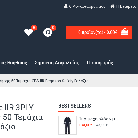
Ο Λογαριασμός μου
H Εταιρεία
0
0
0 προϊόν(τα) - 0,00€
ες Βοήθειες
Σήμανση Ασφαλείας
Προσφορές
ήσης 50 Τεμάχια CPS-IIR Pegasos Safety Γαλάζιο
 IIR 3PLY
BESTSELLERS
 50 Τεμάχια
Πυρίμαχη ολόσωμη φόρμα Stretch Bizflame FR501 Portwest Navy
λάζιο
134,00€
148,00€