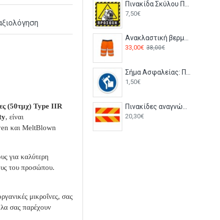
Πινακίδα Σκύλου Προσοχή Pitbull DG10
7,50€
αξιολόγηση
Ανακλαστική βερμούδα εργασίας υψηλής διακριτότητας CRAFT Payper Πορτοκαλί
33,00€
38,00€
Σήμα Ασφαλείας: Προσεκτική Μεταφορά - Y23
1,50€
ες (50τμχ) Type IΙR
Πινακίδες αναγνώρισης οχημάτων ΖΕΒΡΑ - 570x140mm - T10
20,30€
ty
, είναι
en και MeltBlown
υς για καλύτερη
ους του προσώπου.
ργανικές μικροΐνες, σας
ηλα σας παρέχουν