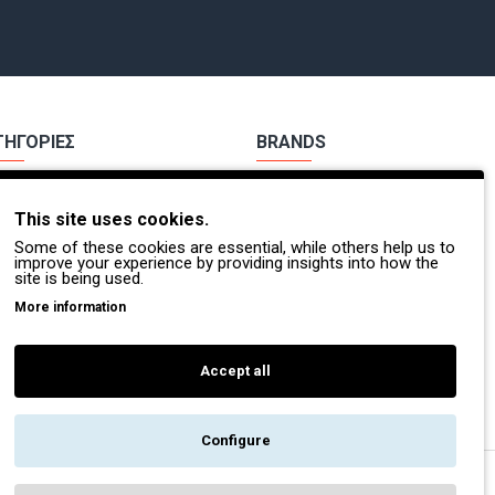
ΤΗΓΟΡΙΕΣ
BRANDS
χα Εργασίας
Payper
This site uses cookies.
ούτσια Εργασίας
Dike
Some of these cookies are essential, while others help us to
Π.
Coverguard
improve your experience by providing insights into how the
site is being used.
οσβέστες - Διασώστες
Portwest
More information
τες Βοήθειες
Exena
Accept all
Configure