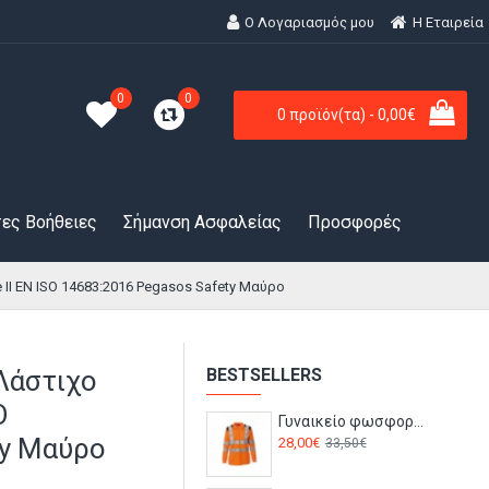
Ο Λογαριασμός μου
H Εταιρεία
0
0
0 προϊόν(τα) - 0,00€
ες Βοήθειες
Σήμανση Ασφαλείας
Προσφορές
II ΕΝ ISO 14683:2016 Pegasos Safety Μαύρο
Λάστιχο
BESTSELLERS
O
Γυναικείο φωσφορούχο ανακλαστικό μακρυμάνικο Polo GUARD+WINTER LADY Payper Πορτοκαλί-Μπλε
ty Μαύρο
28,00€
33,50€