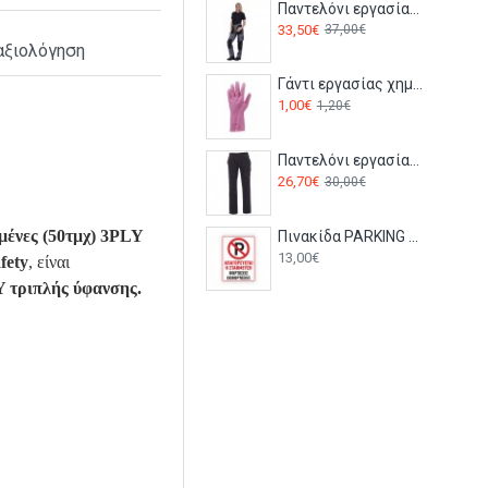
Παντελόνι εργασίας STRETCH 5221-180 Ergo Γκρι
33,50€
37,00€
αξιολόγηση
Γάντι εργασίας χημικών Latex EURODIP 5020 Coverguard
1,00€
1,20€
Παντελόνι εργασίας WORKER Payper Navy
26,70€
30,00€
μένες (50τμχ) 3PLY
Πινακίδα PARKING Φορτώσεις Εκφορτώσεις K22 αλουμίνιο 250x350mm
13,00€
fety
, είναι
Y τριπλής ύφανσης.