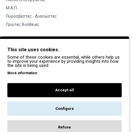
Μ.Α.Π.
Πυροσβέστες - Διασώστες
Πρώτες Βοήθειες
BRANDS
This site uses cookies.
Payper
Some of these cookies are essential, while others help us
Dike
to improve your experience by providing insights into how
the site is being used.
Coverguard
More information
Portwest
Exena
Accept all
Configure
Copyright © 2022, Pegasos Safety, All Rights Reserved
Refuse