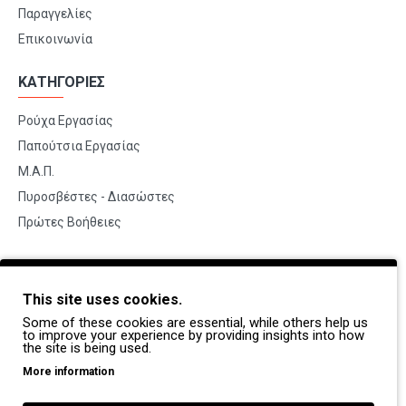
Παραγγελίες
Επικοινωνία
ΚΑΤΗΓΟΡΙΕΣ
Ρούχα Εργασίας
Παπούτσια Εργασίας
Μ.Α.Π.
Πυροσβέστες - Διασώστες
Πρώτες Βοήθειες
BRANDS
This site uses cookies.
Payper
Some of these cookies are essential, while others help us
Dike
to improve your experience by providing insights into how
the site is being used.
Coverguard
More information
Portwest
Exena