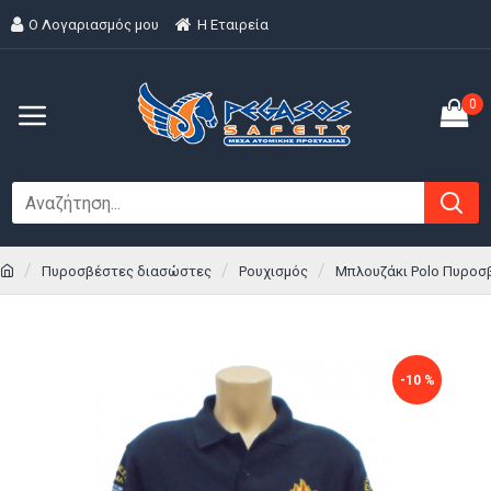
Ο Λογαριασμός μου
H Εταιρεία
0
Πυροσβέστες διασώστες
Ρουχισμός
Μπλουζάκι Polo Πυροσβ
-10 %