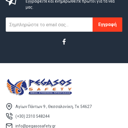
Εγγραφείτε και ενημερωθείτε πρώτοι για τα νέα
μας.
Εγγραφή
Αγίων Πάντων 9 , Θεσσαλονίκη, Τκ 54627
(+30) 2310 548244
info@pegasosafety.gr