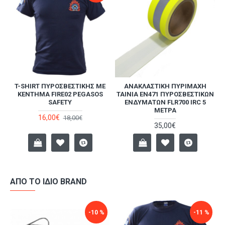
T-SHIRT ΠΥΡΟΣΒΕΣΤΙΚΉΣ ΜΕ
ΑΝΑΚΛΑΣΤΙΚΉ ΠΥΡΊΜΑΧΗ
ΚΈΝΤΗΜΑ FIRE02 PEGASOS
ΤΑΙΝΊΑ EN471 ΠΥΡΟΣΒΕΣΤΙΚΏΝ
SAFETY
ΕΝΔΥΜΆΤΩΝ FLR700 IRC 5
ΜΈΤΡΑ
16,00€
18,00€
35,00€
ΑΠΌ ΤΟ ΊΔΙΟ BRAND
-10 %
-11 %