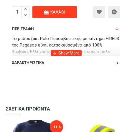
ΚΑΛΆΘΙ
ΠΕΡΙΓΡΑΦΉ
Το μπλουζάκι Polo Πυροσβεστικής με κέντημα FIRE03
της Pegasos είναι κατασκευασμένο από 100%
βαμβάκι, Ελληνικής κατασκευής, σε σκούρο μπλέ
χρώμα με όλα τα κεντήματα της Πυροσβεστικής
ΧΑΡΑΚΤΗΡΙΣΤΙΚΆ
υπηρεσίας.
Κομψό και άνετο μπλουζάκι εργασίας για όλη την
ημέρα.
ΣΧΕΤΙΚΆ ΠΡΟΪΌΝΤΑ
-11 %