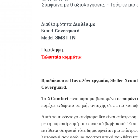
Σύμφωνα με 0 αξιολογήσεις.
-
Γράψτε μια 
Διαθέσιμότητα:
Διαθέσιμο
Brand:
Coverguard
8MSTTN
Model:
Περιληψη:
Τελευταία κομμάτια
Βραδύκαυστο Παντελόνι εργασίας Steller Xcom
Coverguard
.
Το
XComfort
είναι ύφασμα βασισμένο σε
πυράντ
παρέχει ενδύματα υψηλής αντοχής σε φωτιά και υψ
Αυτό το πυράντοχο φινίρισμα δεν είναι επίστρωση
με τη μοριακή δομή του φυσικού βαμβακιού. Έτσι
εκτίθεται σε φωτιά τότε δημιουργείται μια επίστρ
λειτουργεί σαν φράγμα προστατευτικό που θέτει υ