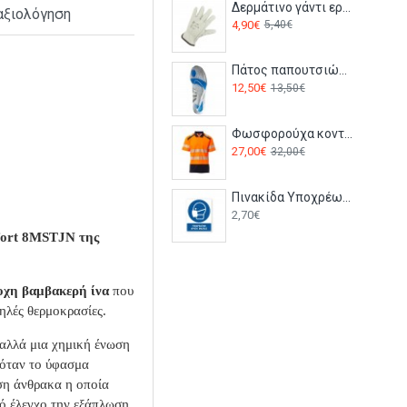
Δερμάτινο γάντι εργασίας EUROSTRONG 2210 Coverguard
αξιολόγηση
4,90€
5,40€
Πάτος παπουτσιών ζελέ FC90 Portwest
12,50€
13,50€
Φωσφορούχα κοντομάνικη μπλούζα Polo ROAD Payper Πορτοκαλί-navy
27,00€
32,00€
Πινακίδα Υποχρέωσης με Τίτλο - Υποχρεωτική Χρήση Μάσκας Y19-T
2,70€
fort 8MSTJN της
οχη βαμβακερή ίνα
που
ηλές θερμοκρασίες.
 αλλά μια χημική ένωση
 όταν το ύφασμα
ωση άνθρακα η οποία
πό έλεγχο την εξάπλωση