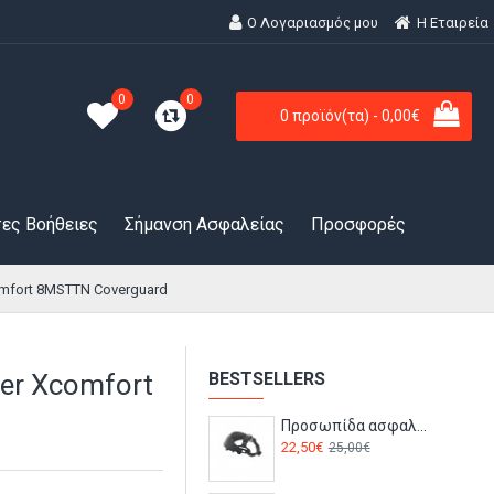
Ο Λογαριασμός μου
H Εταιρεία
0
0
0 προϊόν(τα) - 0,00€
ες Βοήθειες
Σήμανση Ασφαλείας
Προσφορές
omfort 8MSTTN Coverguard
ler Xcomfort
BESTSELLERS
Προσωπίδα ασφαλείας SPHERE SPHERPI Bolle
22,50€
25,00€