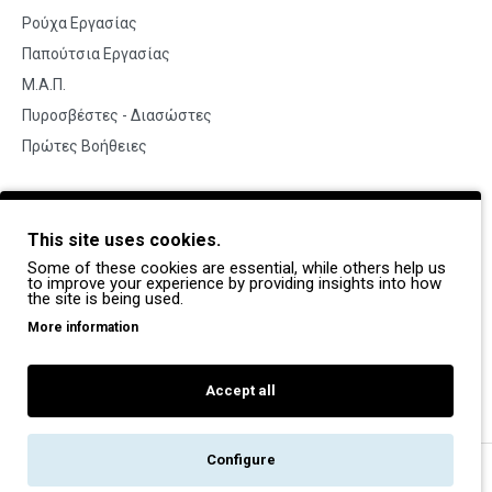
Ρούχα Εργασίας
Παπούτσια Εργασίας
Μ.Α.Π.
Πυροσβέστες - Διασώστες
Πρώτες Βοήθειες
BRANDS
This site uses cookies.
Payper
Some of these cookies are essential, while others help us
Dike
to improve your experience by providing insights into how
the site is being used.
Coverguard
More information
Portwest
Exena
Accept all
Configure
Copyright © 2022, Pegasos Safety, All Rights Reserved