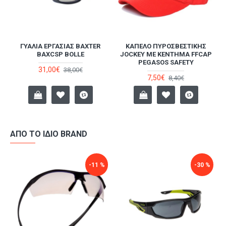
ΓΥΑΛΙΆ ΕΡΓΑΣΊΑΣ BAXTER
ΚΑΠΈΛΟ ΠΥΡΟΣΒΕΣΤΙΚΉΣ
BAXCSP BOLLE
JOCKEY ΜΕ ΚΈΝΤΗΜΑ FFCAP
PEGASOS SAFETY
31,00€
38,00€
7,50€
8,40€
ΑΠΌ ΤΟ ΊΔΙΟ BRAND
-11 %
-30 %