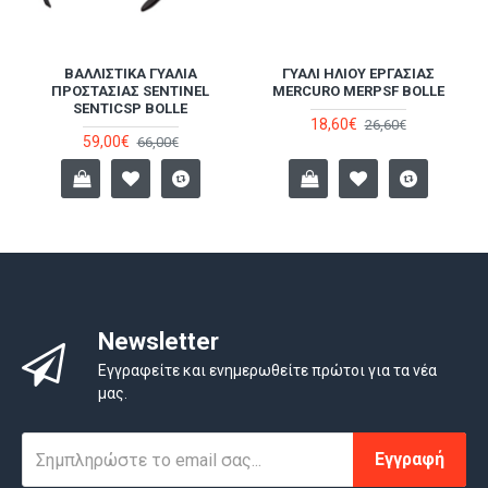
ΑΣ
ΒΑΛΛΙΣΤΙΚΆ ΓΥΑΛΙΆ
ΓΥΑΛΊ ΗΛΊΟΥ ΕΡΓΑΣΊΑΣ
ΠΡΟΣΤΑΣΊΑΣ SENTINEL
MERCURO MERPSF BOLLE
SENTICSP BOLLE
18,60€
26,60€
59,00€
66,00€
Newsletter
Εγγραφείτε και ενημερωθείτε πρώτοι για τα νέα
μας.
Εγγραφή