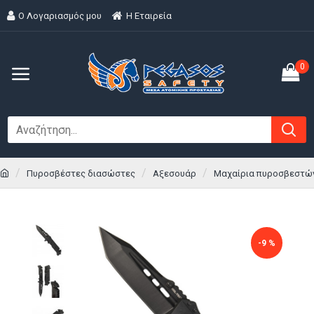
Ο Λογαριασμός μου
H Εταιρεία
0
Πυροσβέστες διασώστες
Αξεσουάρ
Μαχαίρια πυροσβεστώ
-9 %