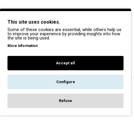
BRANDS
This site uses cookies.
Payper
Some of these cookies are essential, while others help us
Dike
to improve your experience by providing insights into how
the site is being used.
Coverguard
More information
Portwest
Exena
Accept all
Configure
Copyright © 2022, Pegasos Safety, All Rights Reserved
Refuse