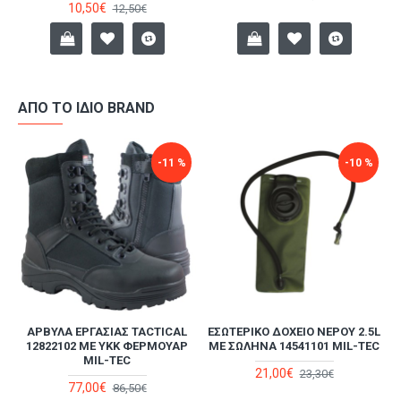
10,50€
12,50€
ΑΠΌ ΤΟ ΊΔΙΟ BRAND
-11 %
-10 %
ΆΡΒΥΛΑ ΕΡΓΑΣΊΑΣ TACTICAL
ΕΣΩΤΕΡΙΚΌ ΔΟΧΕΊΟ ΝΕΡΟΎ 2.5L
-
12822102 ΜΕ YKK ΦΕΡΜΟΥΆΡ
ΜΕ ΣΩΛΉΝΑ 14541101 MIL-TEC
MIL-TEC
21,00€
23,30€
77,00€
86,50€