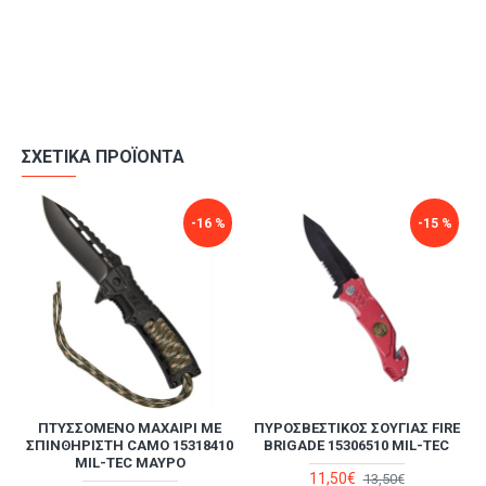
τοποθετημένη η ακίδα θραύσης τζαμιών.
ΣΧΕΤΙΚΆ ΠΡΟΪΌΝΤΑ
-16 %
-15 %
E
ΠΤΥΣΣΌΜΕΝΟ ΜΑΧΑΊΡΙ ΜΕ
ΠΥΡΟΣΒΕΣΤΙΚΌΣ ΣΟΥΓΙΆΣ FIRE
ΣΠΙΝΘΗΡΙΣΤΉ CAMO 15318410
BRIGADE 15306510 MIL-TEC
MIL-TEC ΜΑΎΡΟ
11,50€
13,50€