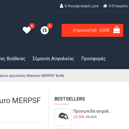
Ο Λογαριασμός μου
H Εταιρεία
0
0
0 προϊόν(τα) - 0,00€
ες Βοήθειες
Σήμανση Ασφαλείας
Προσφορές
ηλίου εργασίας Mercuro MERPSF Bolle
curo MERPSF
BESTSELLERS
Προσωπίδα ασφαλείας SPHERE SPHERPI Bolle
22,50€
25,00€