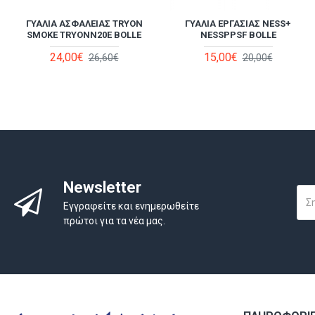
ΒΑΛΛΙΣΤΙΚΆ ΓΥΑΛΙΆ - ΜΑΣΚΆΚΙ
ΓΥΑΛΙΆ ΑΣΦΑΛΕΊΑΣ TRYON
ΒΑΛΛΙΣΤΙΚΆ ΓΥΑΛΙΆ ΑΣΦΑΛΕΊΑΣ
ΓΥΑΛΙΆ ΕΡΓΑΣΊΑΣ NESS+
SMOKE TRYONN20E BOLLE
ΠΡΟΣΤΑΣΊΑΣ TACTICAL
SWAT SWATPSF BOLLE
NESSPPSF BOLLE
X810NPSI BOLLE
24,00€
15,00€
61,00€
26,60€
20,00€
68,00€
78,00€
86,00€
Newsletter
Εγγραφείτε και ενημερωθείτε
πρώτοι για τα νέα μας.