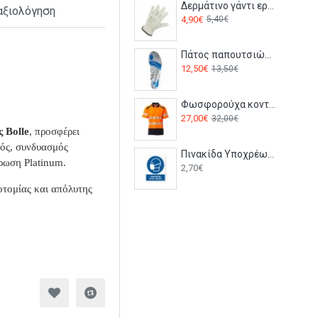
Δερμάτινο γάντι εργασίας EUROSTRONG 2210 Coverguard
αξιολόγηση
4,90€
5,40€
Πάτος παπουτσιών ζελέ FC90 Portwest
12,50€
13,50€
Φωσφορούχα κοντομάνικη μπλούζα Polo ROAD Payper Πορτοκαλί-navy
27,00€
32,00€
 Bolle
, προσφέρει
μός, συνδυασμός
Πινακίδα Υποχρέωσης με Τίτλο - Υποχρεωτική Χρήση Μάσκας Y19-T
ρωση Platinum.
2,70€
οτομίας και απόλυτης