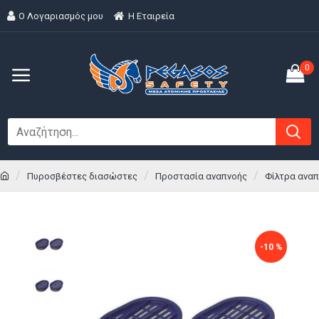
Ο Λογαριασμός μου
H Εταιρεία
0
Πυροσβέστες διασώστες
Προστασία αναπνοής
Φίλτρα ανα
-10 %