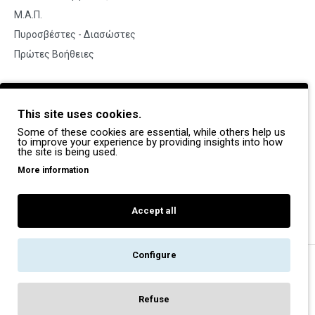
Μ.Α.Π.
Πυροσβέστες - Διασώστες
Πρώτες Βοήθειες
BRANDS
This site uses cookies.
Payper
Some of these cookies are essential, while others help us
Dike
to improve your experience by providing insights into how
the site is being used.
Coverguard
More information
Portwest
Exena
Accept all
Configure
Copyright © 2022, Pegasos Safety, All Rights Reserved
Refuse