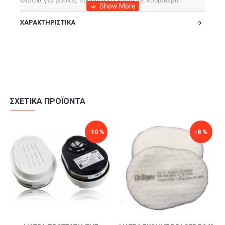
Φίλτρα για μάσκες προσώπου Drager με κούμπωμα
bayonette Α2.
ΧΑΡΑΚΤΗΡΙΣΤΙΚΆ
Μικρά πλαστικά
φίλτρα ενεργού άνθρακα
για μάσκες 1/2
προσώπου 2 φίλτρων ή μάσκες ολοκλήρου προσώπου 2
φίλτρων.
ΣΧΕΤΙΚΆ ΠΡΟΪΌΝΤΑ
-10 %
-8 %