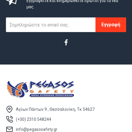
Εγγραφείτε και ενημερωθείτε πρώτοι για τα νέα
μας.
Εγγραφή
Αγίων Πάντων 9 , Θεσσαλονίκη, Τκ 54627
(+30) 2310 548244
info@pegasosafety.gr