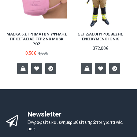
ΜΆΣΚΑ 5 ΣΤΡΩΜΆΤΩΝ ΥΨΗΛΉΣ
ΣΕΤ ΔΑΣΟΠΥΡΌΣΒΕΣΗΣ
Α
ΠΡΟΣΤΑΣΊΑΣ FFP2 NR MUSK
ΕΝΙΣΧΥΜΈΝΟ IGNIS
ΡΟΖ
372,00€
0,50€
1,00€
Newsletter
Εγγραφείτε και ενημερωθείτε πρώτοι για τα νέα
μας.