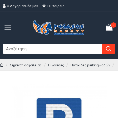
Ο Λογαριασμός μου
H Εταιρεία
0
Σήμανση ασφαλείας
Πινακίδες
Πινακίδες parking - οδών