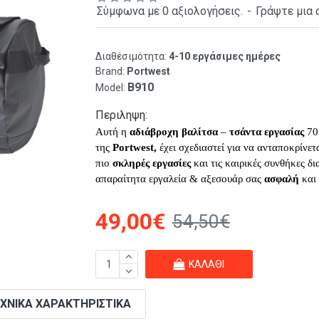
Σύμφωνα με 0 αξιολογήσεις.
-
Γράψτε μια 
Διαθέσιμότητα:
4-10 εργάσιμες ημέρες
Brand:
Portwest
B910
Model:
Περιληψη:
Αυτή η
αδιάβροχη
βαλίτσα
–
τσάντα
εργασίας
70
της
Portwest,
έχει σχεδιαστεί για να ανταποκρίνετα
πιο
σκληρές
εργασίες
και τις καιρικές συνθήκες δ
απαραίτητα εργαλεία & αξεσουάρ σας
ασφαλή
και
49,00€
54,50€
ΚΑΛΆΘΙ
ΧΝΙΚΆ ΧΑΡΑΚΤΗΡΙΣΤΙΚΆ