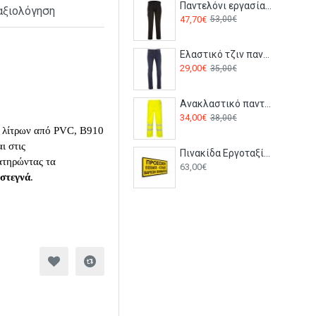
Παντελόνι εργασίας KX3 Stretch T801 Portwest Μαύρο
αξιολόγηση
47,70€
53,00€
Ελαστικό τζιν παντελόνι SAN FRANCISCO Payper Μπλε Denim
29,00€
35,00€
Ανακλαστικό παντελόνι εργασίας S487 Portwest ΚΙΤΡΙΝΟ
34,00€
38,00€
 λίτρων από PVC, Β910
ι στις
Πινακίδα Εργοταξίου - Είσοδος - Έξοδος Βαρέων Οχημάτων S14
ιατηρώντας τα
63,00€
στεγνά
.