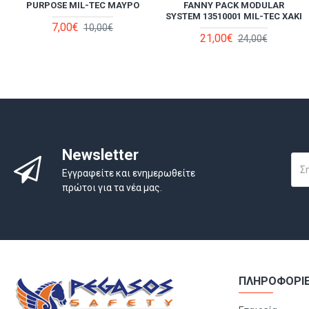
Ε
PURPOSE MIL-TEC ΜΑΎΡΟ
ΕΡΓΑΣΊΑΣ DX411 PORTWEST
FANNY PACK MODULAR
BALACLAVA PORTWEST
ΜΑΎΡΗ
SYSTEM 13510001 MIL-TEC ΧΑΚΊ
7,00€
26,50€
10,00€
29,60€
20,70€
21,00€
23,00€
24,00€
Newsletter
Εγγραφείτε και ενημερωθείτε
πρώτοι για τα νέα μας.
ΠΛΗΡΟΦΟΡΙ