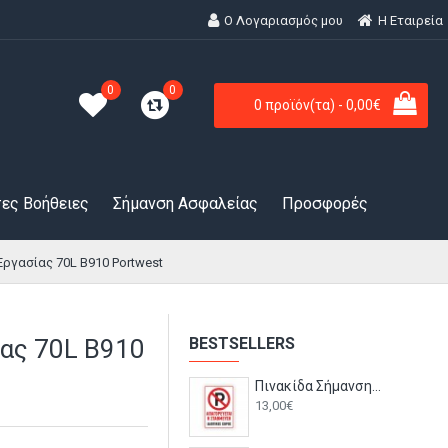
Ο Λογαριασμός μου
H Εταιρεία
0
0
0 προϊόν(τα) - 0,00€
ες Βοήθειες
Σήμανση Ασφαλείας
Προσφορές
ργασίας 70L B910 Portwest
ίας 70L B910
BESTSELLERS
Πινακίδα Σήμανσης - Απαγορεύεται Το Παρκάρισμα K16 Αλουμινίου
13,00€