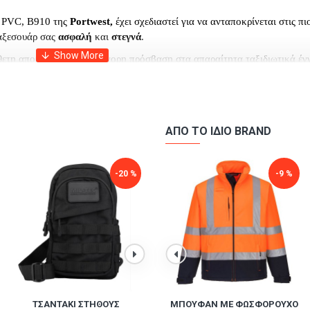
 PVC, Β910 της
Portwest,
έχει σχεδιαστεί για να ανταποκρίνεται στις π
 αξεσουάρ σας
ασφαλή
και
στεγνά
.
θετη αποθήκευση και γρήγορη πρόσβαση στα απαραίτητα ταξιδιωτικά έγ
σης και ενισχυμένους ιμάντες ώμου.
ικάλυψη PVC για μέγιστη
αδιαβροχοποίηση
και
αντοχή
.
ΑΠΌ ΤΟ ΊΔΙΟ BRAND
-20 %
-9 %
-9 %
MΠΟΥΦΆΝ ΜΕ ΦΩΣΦΟΡΟΎΧΟ
ΤΣΑΝΤΆΚΙ ΣΤΉΘΟΥΣ
MΠΟΥΦΆΝ ΜΕ ΦΩΣΦΟΡΟΎΧΟ