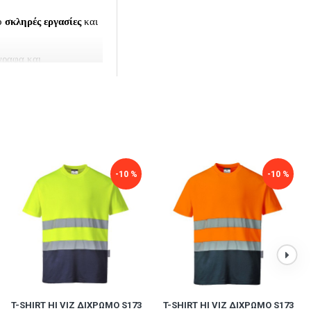
ιο
σκληρές
εργασίες
και
γραφα και
-10 %
-10 %
T-SHIRT HI VIZ ΔΊΧΡΩΜΟ S173
T-SHIRT HI VIZ ΔΊΧΡΩΜΟ S173