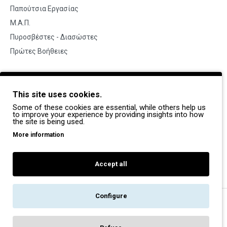
Παπούτσια Εργασίας
Μ.Α.Π.
Πυροσβέστες - Διασώστες
Πρώτες Βοήθειες
BRANDS
This site uses cookies.
Payper
Some of these cookies are essential, while others help us
Dike
to improve your experience by providing insights into how
the site is being used.
Coverguard
More information
Portwest
Exena
Accept all
Configure
Copyright © 2022, Pegasos Safety, All Rights Reserved