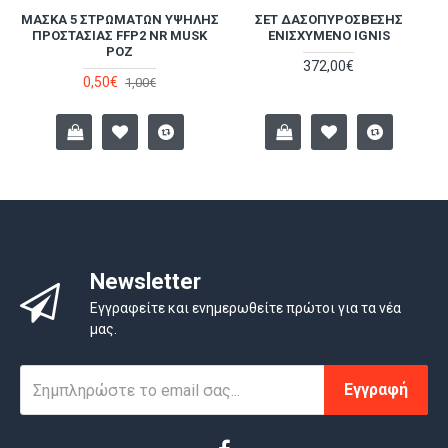
ΜΆΣΚΑ 5 ΣΤΡΩΜΆΤΩΝ ΥΨΗΛΉΣ
ΣΕΤ ΔΑΣΟΠΥΡΌΣΒΕΣΗΣ
Α
ΠΡΟΣΤΑΣΊΑΣ FFP2 NR MUSK
ΕΝΙΣΧΥΜΈΝΟ IGNIS
ΡΟΖ
372,00€
0,50€
1,00€
Newsletter
Εγγραφείτε και ενημερωθείτε πρώτοι για τα νέα
μας.
Εγγραφή