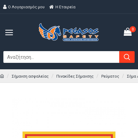
Ο Λογαριασμός μου
H Εταιρεία
0
Σήμανση ασφαλείας
Πινακίδες Σήμανσης
Ρεύματος
Σήμα 