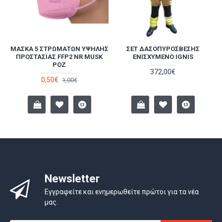
ΜΆΣΚΑ 5 ΣΤΡΩΜΆΤΩΝ ΥΨΗΛΉΣ
ΣΕΤ ΔΑΣΟΠΥΡΌΣΒΕΣΗΣ
Α
ΠΡΟΣΤΑΣΊΑΣ FFP2 NR MUSK
ΕΝΙΣΧΥΜΈΝΟ IGNIS
ΡΟΖ
372,00€
0,50€
1,00€
Newsletter
Εγγραφείτε και ενημερωθείτε πρώτοι για τα νέα
μας.