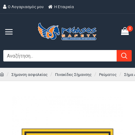
Ο Λογαριασμός μου
H Εταιρεία
0
Σήμανση ασφαλείας
Πινακίδες Σήμανσης
Ρεύματος
Σήμα 