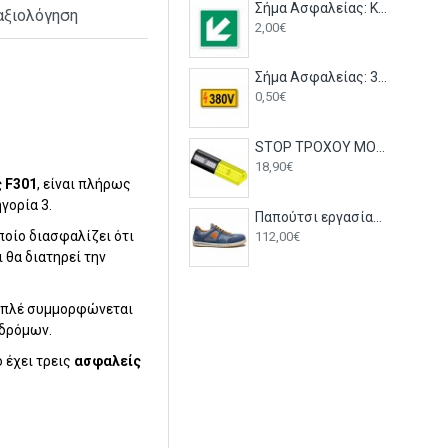
Σήμα Ασφαλείας: Κατεύθυνση Έκτακτης Ανάγκης Κάτω Αριστερά E26
αξιολόγηση
2,00€
Σήμα Ασφαλείας: 380V - V03
0,50€
STOP ΤΡΟΧΟΥ ΜΟΝΟ ΑΠΛΟ ΜΑΥΡΟ/ΚΙΤΡΙΝΟ
18,90€
 F301
, είναι πλήρως
γορία 3.
Παπούτσι εργασίας RAVING RACY JEANS S1P SRC Dike
ποίο διασφαλίζει ότι
112,00€
 θα διατηρεί την
 μπλέ συμμορφώνεται
οδρόμων.
 έχει τρεις
ασφαλείς