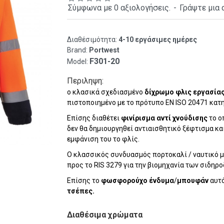
Σύμφωνα με 0 αξιολογήσεις.
-
Γράψτε μια 
Διαθέσιμότητα:
4-10 εργάσιμες ημέρες
Brand:
Portwest
F301-20
Model:
Περιληψη:
ο κλασικά σχεδιασμένο
δίχρωμο φλις εργασίας
πιστοποιημένο με το πρότυπο EN ISO 20471
κατη
Επίσης διαθέτει
φινίρισμα αντί χνούδισης
το ο
δεν θα δημιουργηθεί αντιαισθητικό ξέφτισμα και
εμφάνιση του το φλίς.
Ο κλασσικός συνδυασμός πορτοκαλί / ναυτικό
προς το RIS 3279 για την βιομηχανία των σιδηρ
Επίσης το
φωσφορούχο ένδυμα
/
μπουφάν
αυτό
τσέπες.
Διαθέσιμα χρώματα