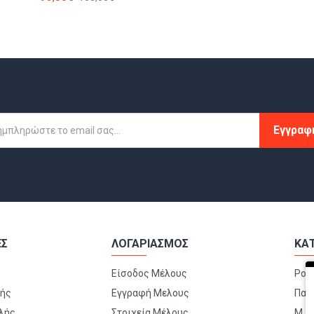
Εγγραφ
ΕΣ
ΛΟΓΑΡΙΑΣΜΟΣ
ΚΑ
Είσοδος Μέλους
Ρού
μής
Εγγραφή Μελους
Παπ
λής
Στοιχεία Μέλους
Μ.Α.