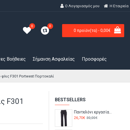
Ο Λογαριασμός μου
H Εταιρεία
0
0
0 προϊόν(τα) - 0,00€
ες Βοήθειες
Σήμανση Ασφαλείας
Προσφορές
λις F301 Portwest Πορτοκαλί
ς F301
BESTSELLERS
Παντελόνι εργασίας WORKER Payper Navy
26,70€
30,00€