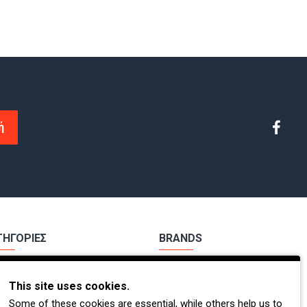
ή
ΤΗΓΟΡΙΕΣ
BRANDS
χα Εργασίας
Payper
This site uses cookies.
ούτσια Εργασίας
Dike
Some of these cookies are essential, while others help us to
Π.
Coverguard