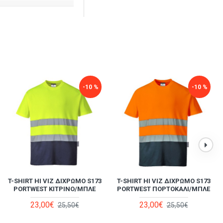
-9 %
-10 %
-36 %
-10 %
MΠΟΥΦΆΝ ΜΕ ΦΩΣΦΟΡΟΎΧΟ
T-SHIRT HI VIZ ΔΊΧΡΩΜΟ S173
ΑΔΙΆΒΡΟΧΟ ΣΕΤ ΑΝΑΠΝΈΟΝ
T-SHIRT HI VIZ ΔΊΧΡΩΜΟ S173
ΎΦΑΣΜΑ S425 PORTWEST
PORTWEST ΚΊΤΡΙΝΟ/ΜΠΛΕ
7HWRY COVERGUARD ΚΙΤΡΙΝΟ/
PORTWEST ΠΟΡΤΟΚΑΛΊ/ΜΠΛΕ
ΠΟΡΤΟΚΑΛΊ/ΜΠΛΕ
ΜΠΛΕ
23,00€
23,00€
25,50€
25,50€
79,00€
45,00€
87,00€
70,00€