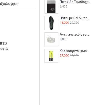
Πινακίδα Ξενοδοχείου: WIFI HTA57
αξιολόγηση
6,40€
Πάτοι με Gel & υποστήριξη της καμάρας του ποδιού FC82 Portwest μαύρο/πράσινο
18,00€
20,00€
Αντιπτωτικό σχοινί πολυαμιδίου 10m FA2010010 Kratos
0,00€
PhBTB
ραφίες
Καλοκαιρινό φωσφορούχο παντελόνι εργασίας COLLINS SUMMER HV Stenso Κίτρινο
27,00€
30,00€