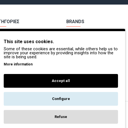
ΤΗΓΟΡΙΕΣ
BRANDS
χα Εργασίας
Payper
This site uses cookies.
ούτσια Εργασίας
Dike
Some of these cookies are essential, while others help us to
Π.
Coverguard
improve your experience by providing insights into how the
site is being used.
οσβέστες - Διασώστες
Portwest
More information
τες Βοήθειες
Exena
Accept all
Configure
Refuse