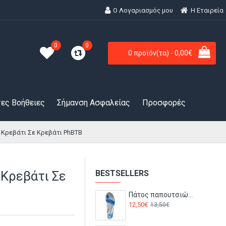
Ο Λογαριασμός μου
H Εταιρεία
0
0
0 προϊόν(τα) - 0,00€
ες Βοήθειες
Σήμανση Ασφαλείας
Προσφορές
Κρεβάτι Σε Κρεβάτι PhBTB
 Κρεβάτι Σε
BESTSELLERS
Πάτος παπουτσιών ζελέ FC90 Portwest
12,50€
13,50€