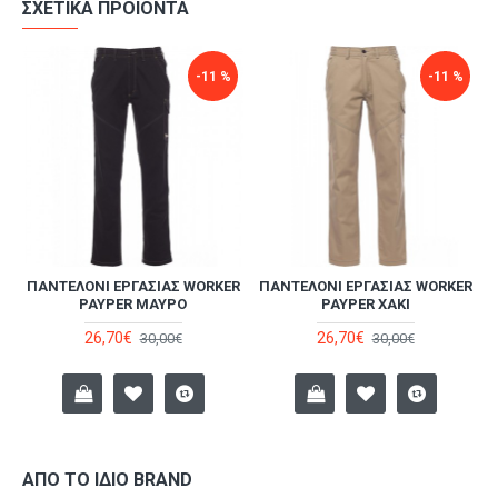
ΣΧΕΤΙΚΆ ΠΡΟΪΌΝΤΑ
-11 %
-11 %
R
ΠΑΝΤΕΛΌΝΙ ΕΡΓΑΣΊΑΣ WORKER
ΠΑΝΤΕΛΌΝΙ ΕΡΓΑΣΊΑΣ WORKER
PAYPER ΜΑΎΡΟ
PAYPER ΧΑΚΊ
26,70€
26,70€
30,00€
30,00€
ΑΠΌ ΤΟ ΊΔΙΟ BRAND