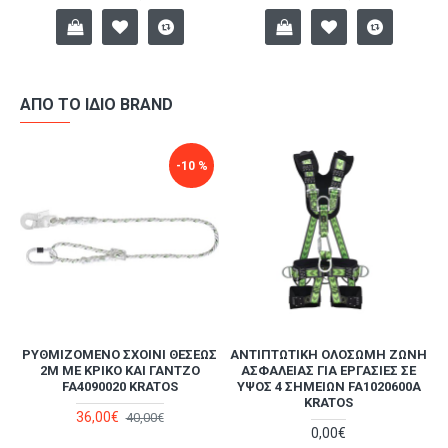
ΑΠΌ ΤΟ ΊΔΙΟ BRAND
-10 %
ΡΥΘΜΙΖΌΜΕΝΟ ΣΧΟΙΝΊ ΘΈΣΕΩΣ
ΑΝΤΙΠΤΩΤΙΚΉ ΟΛΌΣΩΜΗ ΖΏΝΗ
Α
2M ΜΕ ΚΡΊΚΟ ΚΑΙ ΓΆΝΤΖΟ
ΑΣΦΑΛΕΊΑΣ ΓΙΑ ΕΡΓΑΣΊΕΣ ΣΕ
FA4090020 KRATOS
ΎΨΟΣ 4 ΣΗΜΕΊΩΝ FA1020600A
KRATOS
36,00€
40,00€
0,00€