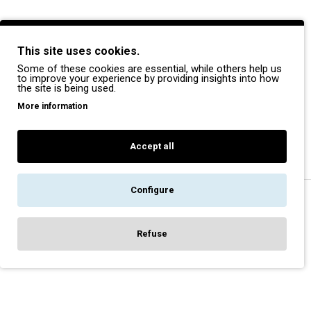
BRANDS
This site uses cookies.
Payper
Some of these cookies are essential, while others help us
Dike
to improve your experience by providing insights into how
the site is being used.
Coverguard
More information
Portwest
Exena
Accept all
Configure
Copyright © 2022, Pegasos Safety, All Rights Reserved
Refuse