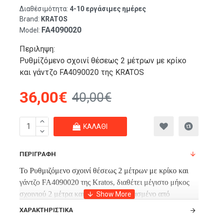
Διαθέσιμότητα:
4-10 εργάσιμες ημέρες
Brand:
KRATOS
FA4090020
Model:
Περιληψη:
Ρυθμίζόμενο σχοινί θέσεως 2 μέτρων με κρίκο
και γάντζο FA4090020 της KRATOS
36,00€
40,00€
ΚΑΛΆΘΙ
ΠΕΡΙΓΡΑΦΉ
Το Ρυθμιζόμενο σχοινί θέσεως 2 μέτρων με κρίκο και
γάντζο FA4090020 της Kratos, διαθέτει μέγιστο μήκος
σχοινιού 2 μέτρα και είναι κατασκευασμένο από
πολυαμίδιο. Διαθέτει μεταλλικό Carabiner και γάντζο και
ΧΑΡΑΚΤΗΡΙΣΤΙΚΆ
διάμετρο σχοινιού 12mm.