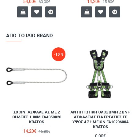
54,00€
14,20€
60,00€
15,80€
ΑΠΌ ΤΟ ΊΔΙΟ BRAND
-10 %
ΣΧΟΙΝΊ ΑΣΦΑΛΕΊΑΣ ΜΕ 2
ΑΝΤΙΠΤΩΤΙΚΉ ΟΛΌΣΩΜΗ ΖΏΝΗ
Α
ΘΗΛΕΙΈΣ 1.80M FA4050020
ΑΣΦΑΛΕΊΑΣ ΓΙΑ ΕΡΓΑΣΊΕΣ ΣΕ
KRATOS
ΎΨΟΣ 4 ΣΗΜΕΊΩΝ FA1020600A
KRATOS
14,20€
15,80€
0,00€