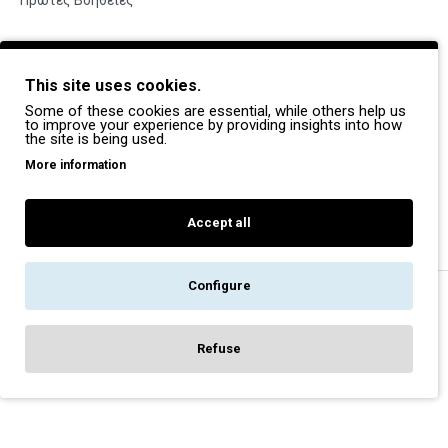
Πρώτες Βοήθειες
BRANDS
This site uses cookies.
Payper
Some of these cookies are essential, while others help us
Dike
to improve your experience by providing insights into how
the site is being used.
Coverguard
More information
Portwest
Exena
Accept all
Configure
Copyright © 2022, Pegasos Safety, All Rights Reserved
Refuse