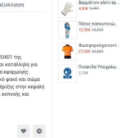
Δερμάτινο γάντι εργασίας EUROSTRONG 2210 Coverguard
αξιολόγηση
4,90€
5,40€
Πάτος παπουτσιών ζελέ FC90 Portwest
12,50€
13,50€
Φωσφορούχα κοντομάνικη μπλούζα Polo ROAD Payper Πορτοκαλί-navy
27,00€
32,00€
20401 της
ναι κατάλληλη για
Πινακίδα Υποχρέωσης με Τίτλο - Υποχρεωτική Χρήση Μάσκας Y19-T
α εφαρμογής.
2,70€
κό φακό και σώμα
τήριξης στην κεφαλή
ι εκπνοής και