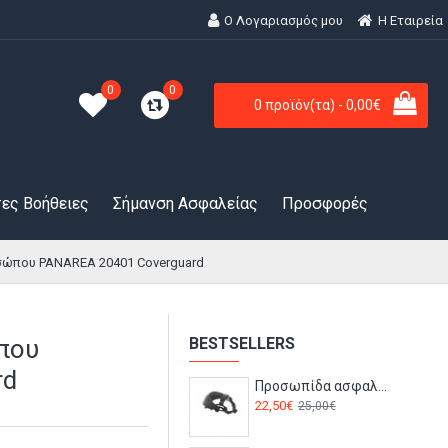
Ο Λογαριασμός μου
H Εταιρεία
0
0
0 προϊόν(τα) - 0,00€
ες Βοήθειες
Σήμανση Ασφαλείας
Προσφορές
ώπου PANAREA 20401 Coverguard
που
BESTSELLERS
rd
Προσωπίδα ασφαλείας SPHERE SPHERPI Bolle
22,50€
25,00€