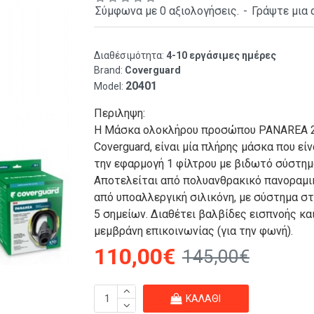
Σύμφωνα με 0 αξιολογήσεις.
-
Γράψτε μια 
Διαθέσιμότητα:
4-10 εργάσιμες ημέρες
Brand:
Coverguard
20401
Model:
Περιληψη:
Η Μάσκα ολοκλήρου προσώπου PANAREA 
Coverguard, είναι μία πλήρης μάσκα που εί
την εφαρμογή 1 φίλτρου με βιδωτό σύστημ
Αποτελείται από πολυανθρακικό πανοραμι
από υποαλλεργική σιλικόνη, με σύστημα σ
5 σημείων. Διαθέτει βαλβίδες εισπνοής κα
μεμβράνη επικοινωνίας (για την φωνή).
110,00€
145,00€
ΚΑΛΆΘΙ