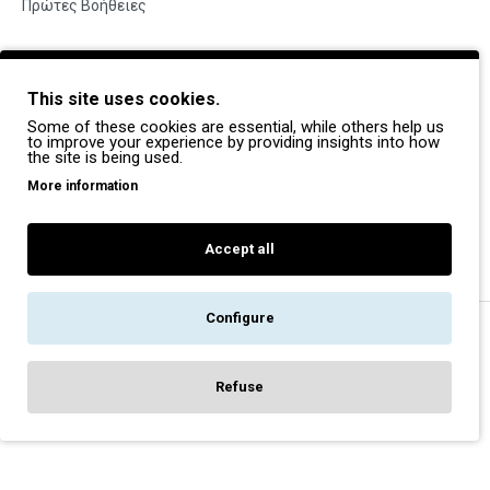
Πρώτες Βοήθειες
BRANDS
This site uses cookies.
Payper
Some of these cookies are essential, while others help us
Dike
to improve your experience by providing insights into how
the site is being used.
Coverguard
More information
Portwest
Exena
Accept all
Configure
Copyright © 2022, Pegasos Safety, All Rights Reserved
Refuse