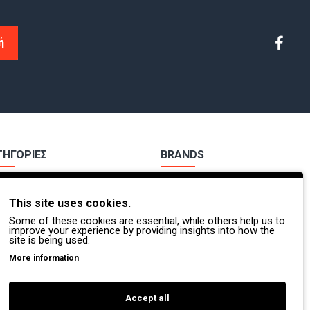
ή
ΤΗΓΟΡΙΕΣ
BRANDS
χα Εργασίας
Payper
This site uses cookies.
ούτσια Εργασίας
Dike
Some of these cookies are essential, while others help us to
Π.
Coverguard
improve your experience by providing insights into how the
site is being used.
οσβέστες - Διασώστες
Portwest
More information
τες Βοήθειες
Exena
Accept all