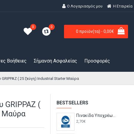
Ο Λογαριασμός μου
H Εταιρεία
0
0
0 προϊόν(τα) - 0,00€
ες Βοήθειες
Σήμανση Ασφαλείας
Προσφορές
GRIPPAZ ( 25 ζεύγη) Industrial Starter Μαύρα
υ GRIPPAZ (
BESTSELLERS
er Μαύρα
Πινακίδα Υποχρέωσης με Τίτλο - Υποχρεωτική Χρήση Επιθεμάτων Y28-T
2,70€