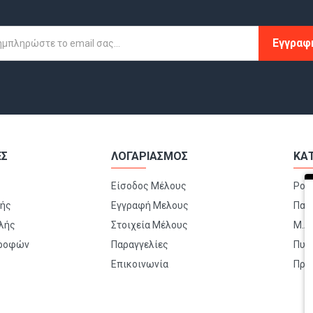
Εγγραφ
ΕΣ
ΛΟΓΑΡΙΑΣΜΟΣ
ΚΑ
Είσοδος Μέλους
Ρού
μής
Εγγραφή Μελους
Παπ
λής
Στοιχεία Μέλους
Μ.Α.
τροφών
Παραγγελίες
Πυρ
Επικοινωνία
Πρώ