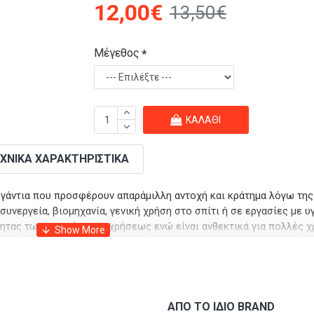
12,00€
13,50€
Μέγεθος
ΚΑΛΆΘΙ
ΧΝΙΚΆ ΧΑΡΑΚΤΗΡΙΣΤΙΚΆ
ία γάντια που προσφέρουν απαράμιλλη αντοχή και κράτημα λόγω της
 συνεργεία, βιομηχανία, γενική χρήση στο σπίτι ή σε εργασίες με υγ
ητας των γαντιών μιας χρήσεως ενώ είναι ανθεκτικά για πολλές χ
χρησιμοποιηθούν.
 επιπλέον ενίσχυση, αντιολισθητικότητα και αντοχή σε χημικά και
κεια της εργασίας και πλήρη συμβατότητα με οθόνες αφής. Είναι 
ΑΠΌ ΤΟ ΊΔΙΟ BRAND