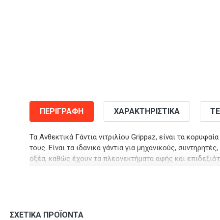
ΠΕΡΙΓΡΑΦΉ
ΧΑΡΑΚΤΗΡΙΣΤΙΚΆ
ΤΕ
Τα Ανθεκτικά Γάντια νιτριλίου Grippaz, είναι τα κορυφα
τους. Είναι τα ιδανικά γάντια για μηχανικούς, συντηρητές,
οξέα, καθώς έχουν τα πλεονεκτήματα αφής και επιδεξιότ
να πλυθούν ακόμη και με χημικά καθαριστικά και να ξανα
Έχουν επεξεργασία με ‘λέπια’ στις παλάμες που παρέχουν
άκρα τους παρέχουν καλή αφή και αίσθηση κατά την διάρ
εύκολη εφαρμογή και χωρίς σιλικόνη.
ΣΧΕΤΙΚΆ ΠΡΟΪΌΝΤΑ