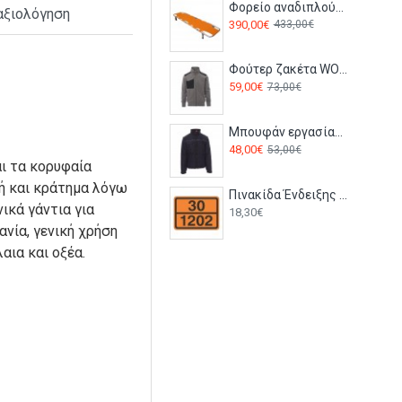
Φορείο αναδιπλούμενο με ρόδες ATHENA ΙI
αξιολόγηση
390,00€
433,00€
Φούτερ ζακέτα WORK 2.0 Payper Γκρι
59,00€
73,00€
Μπουφάν εργασίας ORION 2.0 Payper Navy
48,00€
53,00€
αι τα κορυφαία
ή και κράτημα λόγω
Πινακίδα Ένδειξης Επικινδυνότητας Φορτίου 300x400mm - T07
νικά γάντια για
18,30€
ανία, γενική χρήση
λαια και οξέα.