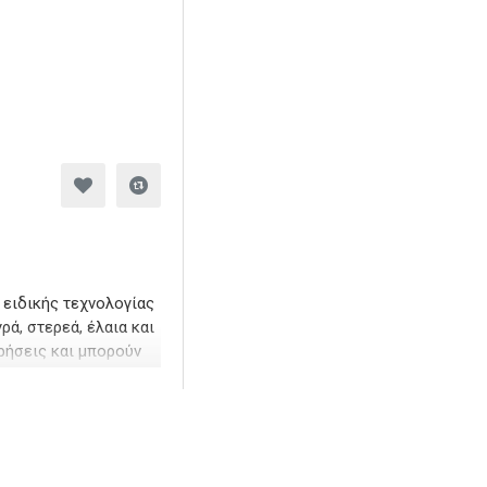
 ειδικής τεχνολογίας
ρά, στερεά, έλαια και
ρήσεις και μπορούν
 τριβή ενώ τα λεία
χωρίς πούδρα με