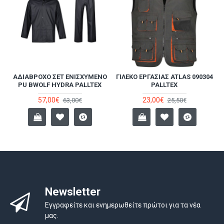
Σ
ΑΔΙΆΒΡΟΧΟ ΣΕΤ ΕΝΙΣΧΥΜΈΝΟ
ΓΙΛΈΚΟ ΕΡΓΑΣΊΑΣ ATLAS 090304
PU BWOLF HYDRA PALLTEX
PALLTEX
57,00€
23,00€
63,00€
25,50€
Newsletter
Εγγραφείτε και ενημερωθείτε πρώτοι για τα νέα
μας.