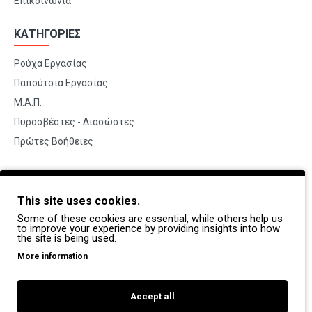
Επικοινωνία
ΚΑΤΗΓΟΡΙΕΣ
Ρούχα Εργασίας
Παπούτσια Εργασίας
Μ.Α.Π.
Πυροσβέστες - Διασώστες
Πρώτες Βοήθειες
BRANDS
This site uses cookies.
Payper
Some of these cookies are essential, while others help us
Dike
to improve your experience by providing insights into how
the site is being used.
Coverguard
More information
Portwest
Exena
Accept all