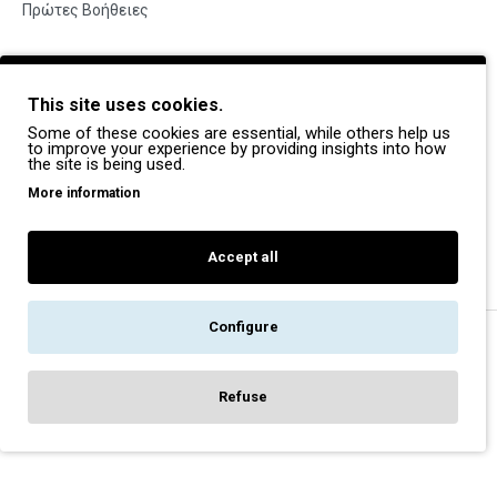
Πρώτες Βοήθειες
BRANDS
This site uses cookies.
Payper
Some of these cookies are essential, while others help us
Dike
to improve your experience by providing insights into how
the site is being used.
Coverguard
More information
Portwest
Exena
Accept all
Configure
Copyright © 2022, Pegasos Safety, All Rights Reserved
Refuse