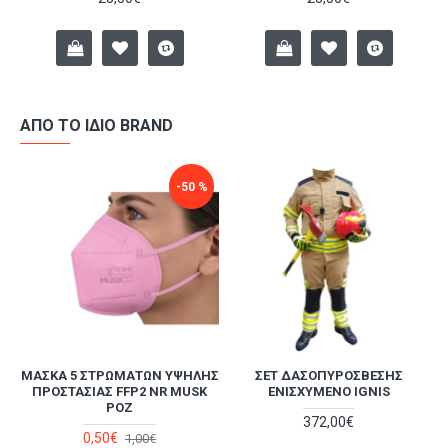
ΑΠΌ ΤΟ ΊΔΙΟ BRAND
-50 %
ΜΆΣΚΑ 5 ΣΤΡΩΜΆΤΩΝ ΥΨΗΛΉΣ
ΣΕΤ ΔΑΣΟΠΥΡΌΣΒΕΣΗΣ
Α
ΠΡΟΣΤΑΣΊΑΣ FFP2 NR MUSK
ΕΝΙΣΧΥΜΈΝΟ IGNIS
ΡΟΖ
372,00€
0,50€
1,00€