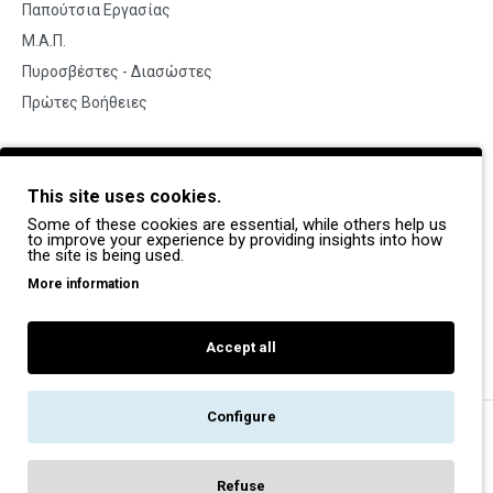
Παπούτσια Εργασίας
Μ.Α.Π.
Πυροσβέστες - Διασώστες
Πρώτες Βοήθειες
BRANDS
This site uses cookies.
Payper
Some of these cookies are essential, while others help us
Dike
to improve your experience by providing insights into how
the site is being used.
Coverguard
More information
Portwest
Exena
Accept all
Configure
Copyright © 2022, Pegasos Safety, All Rights Reserved
Refuse