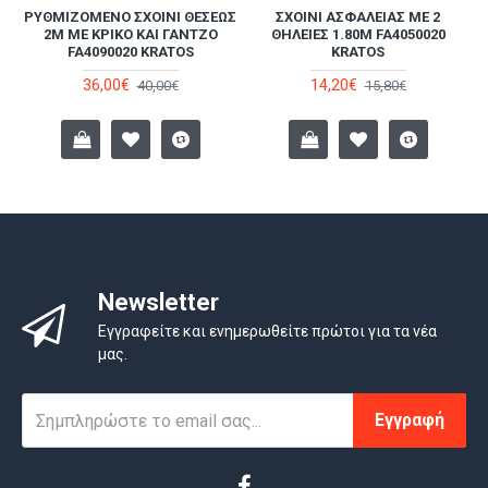
ΡΥΘΜΙΖΌΜΕΝΟ ΣΧΟΙΝΊ ΘΈΣΕΩΣ
ΣΧΟΙΝΊ ΑΣΦΑΛΕΊΑΣ ΜΕ 2
Α
2M ΜΕ ΚΡΊΚΟ ΚΑΙ ΓΆΝΤΖΟ
ΘΗΛΕΙΈΣ 1.80M FA4050020
FA4090020 KRATOS
KRATOS
36,00€
14,20€
40,00€
15,80€
Newsletter
Εγγραφείτε και ενημερωθείτε πρώτοι για τα νέα
μας.
Εγγραφή