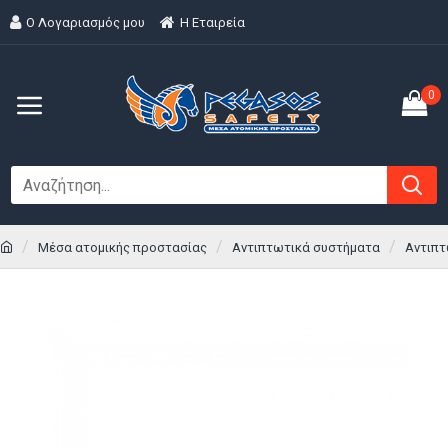
Ο Λογαριασμός μου
H Εταιρεία
0
Μέσα ατομικής προστασίας
Αντιπτωτικά συστήματα
Αντιπτ