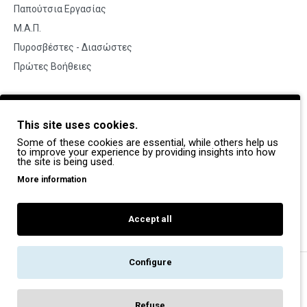
Παπούτσια Εργασίας
Μ.Α.Π.
Πυροσβέστες - Διασώστες
Πρώτες Βοήθειες
BRANDS
This site uses cookies.
Payper
Some of these cookies are essential, while others help us
Dike
to improve your experience by providing insights into how
the site is being used.
Coverguard
More information
Portwest
Exena
Accept all
Configure
Copyright © 2022, Pegasos Safety, All Rights Reserved
Refuse