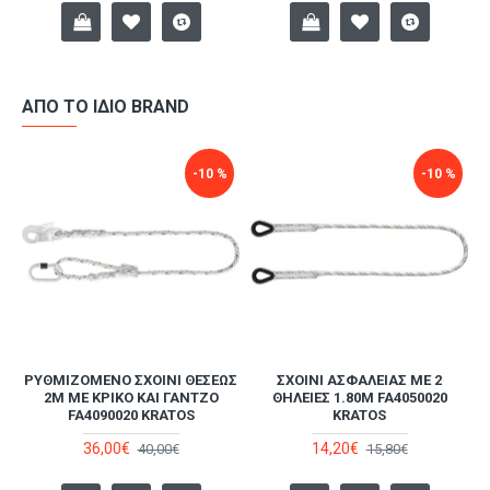
ΑΠΌ ΤΟ ΊΔΙΟ BRAND
-10 %
-10 %
ΡΥΘΜΙΖΌΜΕΝΟ ΣΧΟΙΝΊ ΘΈΣΕΩΣ
ΣΧΟΙΝΊ ΑΣΦΑΛΕΊΑΣ ΜΕ 2
Α
2M ΜΕ ΚΡΊΚΟ ΚΑΙ ΓΆΝΤΖΟ
ΘΗΛΕΙΈΣ 1.80M FA4050020
FA4090020 KRATOS
KRATOS
36,00€
14,20€
40,00€
15,80€