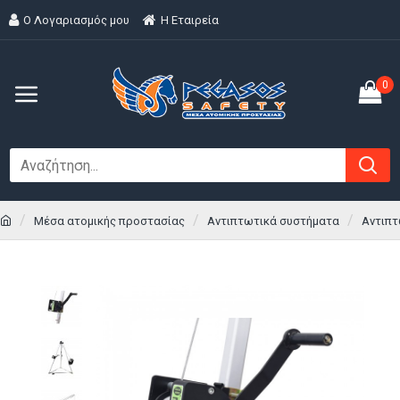
Ο Λογαριασμός μου
H Εταιρεία
0
Μέσα ατομικής προστασίας
Αντιπτωτικά συστήματα
Αντιπτ