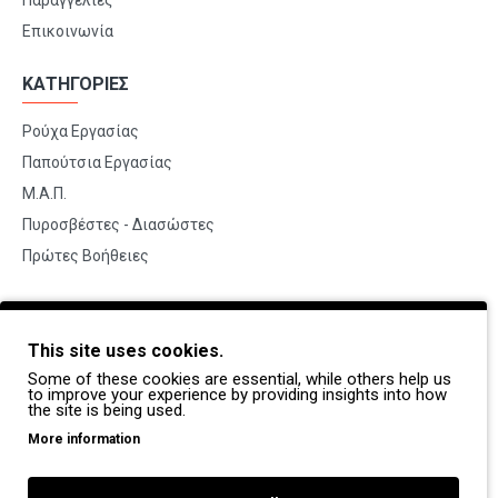
Παραγγελίες
Επικοινωνία
ΚΑΤΗΓΟΡΙΕΣ
Ρούχα Εργασίας
Παπούτσια Εργασίας
Μ.Α.Π.
Πυροσβέστες - Διασώστες
Πρώτες Βοήθειες
BRANDS
This site uses cookies.
Payper
Some of these cookies are essential, while others help us
Dike
to improve your experience by providing insights into how
the site is being used.
Coverguard
More information
Portwest
Exena