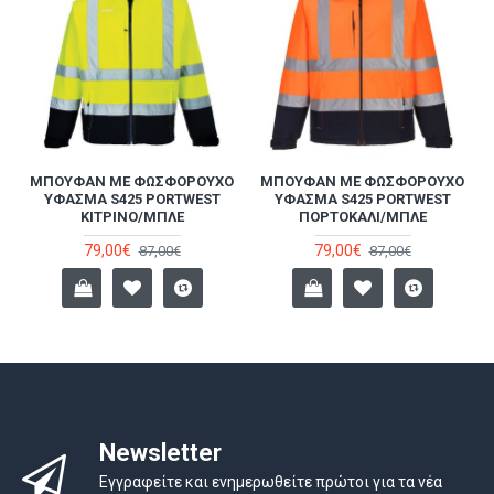
ΚΉ
MΠΟΥΦΆΝ ΜΕ ΦΩΣΦΟΡΟΎΧΟ
MΠΟΥΦΆΝ ΜΕ ΦΩΣΦΟΡΟΎΧΟ
ΎΦΑΣΜΑ S425 PORTWEST
ΎΦΑΣΜΑ S425 PORTWEST
ΚΊΤΡΙΝΟ/ΜΠΛΕ
ΠΟΡΤΟΚΑΛΊ/ΜΠΛΕ
79,00€
79,00€
87,00€
87,00€
Newsletter
Εγγραφείτε και ενημερωθείτε πρώτοι για τα νέα