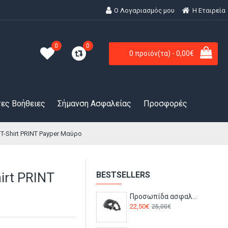
Ο Λογαριασμός μου
H Εταιρεία
0
0
0 προϊόν(τα) - 0,00€
ες Βοήθειες
Σήμανση Ασφαλείας
Προσφορές
T-Shirt PRINT Payper Μαύρο
irt PRINT
BESTSELLERS
Προσωπίδα ασφαλείας SPHERE SPHERPI Bolle
22,50€
25,00€