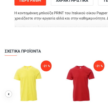
ΠΕΡΙΓΡΑΦΉ
ΧΑΡΑΚΤΗΡΙΣΤΙΚΆ
ΤΕ
Η κοντομάνικη μπλούζα PRINT του Ιταλικού οίκου Payper
χρειάζεστε στην εργασία αλλά και στην καθημερινότητα. 
Διατίθεται σε διάφορα χρώματα και είναι απορροφητική κ
Τα χρώματά της δεν ξεθωριάζουν με τον χρόνο ή μετά απ
Είναι η κατάλληλη μπλούζα εργασίας αλλά και για casual
ΣΧΕΤΙΚΆ ΠΡΟΪΌΝΤΑ
-21 %
-21 %
-21 %
-21 %