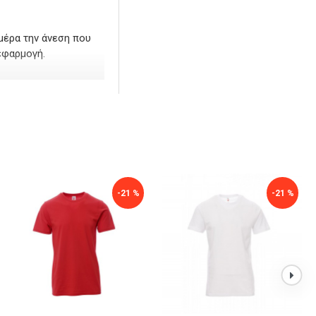
μέρα την άνεση που
εφαρμογή.
-21 %
-21 %
-21 %
-21 %