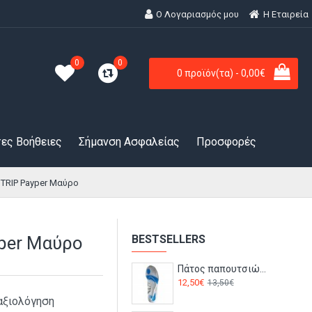
Ο Λογαριασμός μου
H Εταιρεία
0
0
0 προϊόν(τα) - 0,00€
ες Βοήθειες
Σήμανση Ασφαλείας
Προσφορές
TRIP Payper Μαύρο
yper Μαύρο
BESTSELLERS
Πάτος παπουτσιών ζελέ FC90 Portwest
12,50€
13,50€
αξιολόγηση