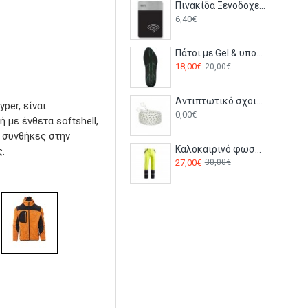
Πινακίδα Ξενοδοχείου: WIFI HTA57
6,40€
Πάτοι με Gel & υποστήριξη της καμάρας του ποδιού FC82 Portwest μαύρο/πράσινο
18,00€
20,00€
Αντιπτωτικό σχοινί πολυαμιδίου 10m FA2010010 Kratos
per, είναι
0,00€
με ένθετα softshell,
ς συνθήκες στην
Καλοκαιρινό φωσφορούχο παντελόνι εργασίας COLLINS SUMMER HV Stenso Κίτρινο
.
27,00€
30,00€