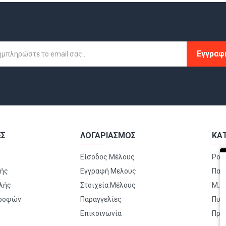
Εγγραφ
ΕΣ
ΛΟΓΑΡΙΑΣΜΟΣ
ΚΑ
Είσοδος Μέλους
Ρού
μής
Εγγραφή Μελους
Παπ
λής
Στοιχεία Μέλους
Μ.Α.
τροφών
Παραγγελίες
Πυρ
Επικοινωνία
Πρώ