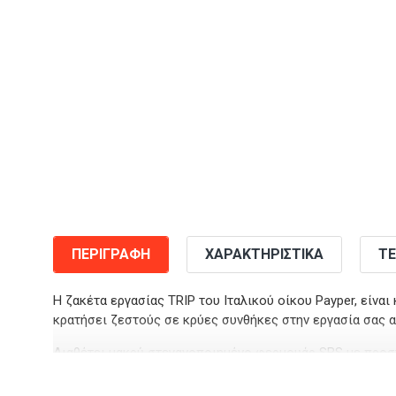
ΠΕΡΙΓΡΑΦΉ
ΧΑΡΑΚΤΗΡΙΣΤΙΚΆ
ΤΕ
Η ζακέτα εργασίας TRIP του Ιταλικού οίκου Payper, είναι
κρατήσει ζεστούς σε κρύες συνθήκες στην εργασία σας α
Διαθέτει μακρύ στεγανοποιημένο φερμουάρ SBS με προσ
Το ύφασμα της είναι διαπνέον και ικανό να απωθήσει το 