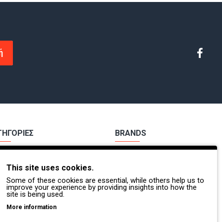
ή
ΤΗΓΟΡΙΕΣ
BRANDS
χα Εργασίας
Payper
This site uses cookies.
ούτσια Εργασίας
Dike
Some of these cookies are essential, while others help us to
Π.
Coverguard
improve your experience by providing insights into how the
site is being used.
οσβέστες - Διασώστες
Portwest
More information
τες Βοήθειες
Exena