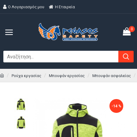
Ο Λογαριασμός μου
H Εταιρεία
0
Ρούχα εργασίας
Μπουφάν εργασίας
Μπουφάν ασφαλείας
-14 %