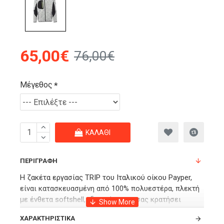
65,00€
76,00€
Μέγεθος
ΚΑΛΆΘΙ
ΠΕΡΙΓΡΑΦΉ
Η ζακέτα εργασίας TRIP του Ιταλικού οίκου Payper,
είναι κατασκευασμένη από 100% πολυεστέρα, πλεκτή
με ένθετα softshell, ιδανική για να σας κρατήσει
ζεστούς σε κρύες συνθήκες στην εργασία σας αλλά
ΧΑΡΑΚΤΗΡΙΣΤΙΚΆ
και στην καθημερινότητα σας.