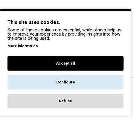
BRANDS
This site uses cookies.
Payper
Some of these cookies are essential, while others help us
Dike
to improve your experience by providing insights into how
the site is being used.
Coverguard
More information
Portwest
Exena
Accept all
Configure
Copyright © 2022, Pegasos Safety, All Rights Reserved
Refuse