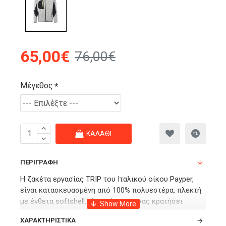
65,00€
76,00€
Μέγεθος
ΚΑΛΆΘΙ
ΠΕΡΙΓΡΑΦΉ
Η ζακέτα εργασίας TRIP του Ιταλικού οίκου Payper,
είναι κατασκευασμένη από 100% πολυεστέρα, πλεκτή
με ένθετα softshell, ιδανική για να σας κρατήσει
ζεστούς σε κρύες συνθήκες στην εργασία σας αλλά
ΧΑΡΑΚΤΗΡΙΣΤΙΚΆ
και στην καθημερινότητα σας.