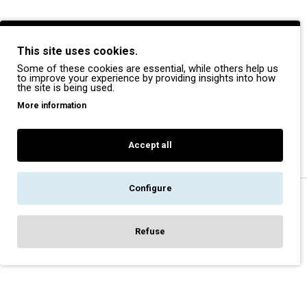
BRANDS
This site uses cookies.
Payper
Some of these cookies are essential, while others help us
Dike
to improve your experience by providing insights into how
the site is being used.
Coverguard
More information
Portwest
Exena
Accept all
Configure
Copyright © 2022, Pegasos Safety, All Rights Reserved
Refuse