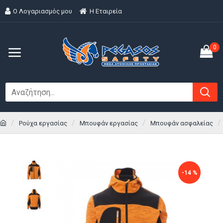
Ο Λογαριασμός μου
H Εταιρεία
0
Ρούχα εργασίας
Μπουφάν εργασίας
Μπουφάν ασφαλείας
-14 %